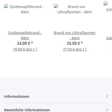
Quittenapfelbrand -
Brand von Löhrpflaumen
klein
- klein
Jub
14,00 €
*
15,50 €
*
70,00 € pro 1 l
77,50 € pro 1 l
Informationen
Gesetzliche Informationen