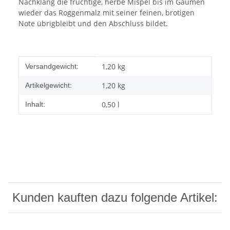
Nachklang die fruchtige, herbe Mispel bis im Gaumen
wieder das Roggenmalz mit seiner feinen, brotigen
Note übrigbleibt und den Abschluss bildet.
Produkteigenschaft
Wert
1,20 kg
Versandgewicht:
1,20
kg
Artikelgewicht:
0,50 l
Inhalt:
Kunden kauften dazu folgende Artikel: