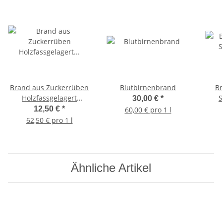
Brand aus Zuckerrüben
Blutbirnenbrand
B
Holzfassgelagert
30,00 €
*
"Ochsenfurter Gold" -
12,50 €
*
60,00 € pro 1 l
klein
62,50 € pro 1 l
Ähnliche Artikel