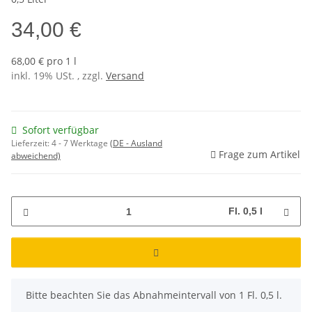
34,00 €
68,00 € pro 1 l
inkl. 19% USt. , zzgl.
Versand
Sofort verfügbar
Lieferzeit:
4 - 7 Werktage
(DE - Ausland
Frage zum Artikel
abweichend)
Fl. 0,5 l
x
Bitte beachten Sie das Abnahmeintervall von 1 Fl. 0,5 l.