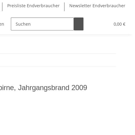
Preisliste Endverbraucher
Newsletter Endverbraucher
en
Öl, Sirup
Fruchtaufstriche
Zubehör
0,00 €
irne, Jahrgangsbrand 2009