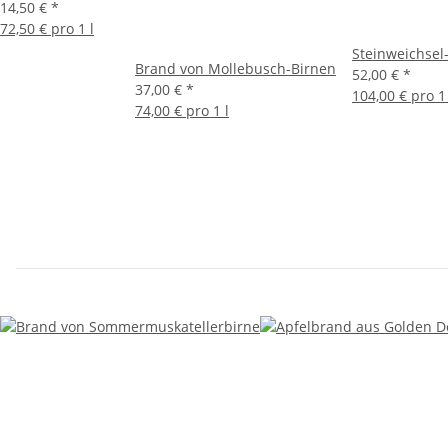
14,50 €
*
72,50 € pro 1 l
Steinweichsel
Brand von Mollebusch-Birnen
52,00 €
*
37,00 €
*
104,00 € pro 1 
74,00 € pro 1 l