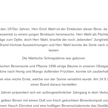
 den 1970er Jahren. Herr Erich Wahl ist der Entdecker dieser Birne, d
sental zu einem jungen Birnbaum heranwuchs. Herr Wahl als Pächter d
ge zum Opfer, doch Herr Wahl, brachte die noch „lebenden“ Jungtriebe
n Brand höchste Auszeichnungen und Herr Wahl konnte die Sorte nach 
lassen.
Die Wahlsche Schnapsbirne war geboren.
atischen Birnensorte und Pflanze 1996 einige Bäume in unseren Obstg
lche nach Honig und Mango duftenden Früchten, konnte ich zauberhaft
ir eine reiche Ernte, welche von der Sonne verwöhnt wurde. Am 24.9.2
einen Brand daraus herstellen.
 Jahren präsentiert sich ein außergewöhnlicher Jahrgang in dem Verko
en gelben Birnen mit einem Duft von frisch gekochtem Birnenkompott un
inem Hauch Dörrobst und eine kräftigen Birnenschalennote das Destilla