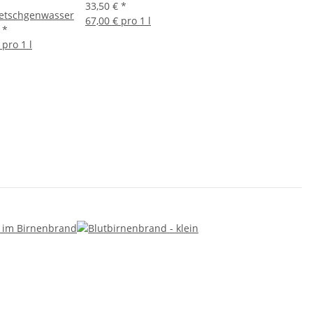
33,50 €
*
etschgenwasser
67,00 € pro 1 l
€
*
 pro 1 l