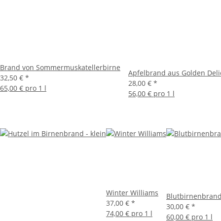
Brand von Sommermuskatellerbirne
Apfelbrand aus Golden Deli
32,50 €
*
28,00 €
*
65,00 € pro 1 l
56,00 € pro 1 l
Winter Williams
Blutbirnenbran
37,00 €
*
30,00 €
*
74,00 € pro 1 l
60,00 € pro 1 l