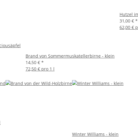
Hutzel i
31,00 €
*
62,00 € p
ciousäpfel
Brand von Sommermuskatellerbirne - klein
14,50 €
*
72,50 € pro 1 l
d
Winter Williams - klein