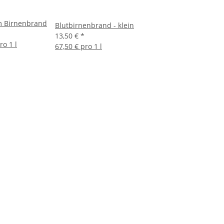
m Birnenbrand
Blutbirnenbrand - klein
13,50 €
*
ro 1 l
67,50 € pro 1 l