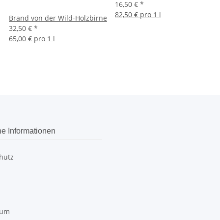
16,50 €
*
82,50 € pro 1 l
Brand von der Wild-Holzbirne
32,50 €
*
65,00 € pro 1 l
he Informationen
hutz
sum