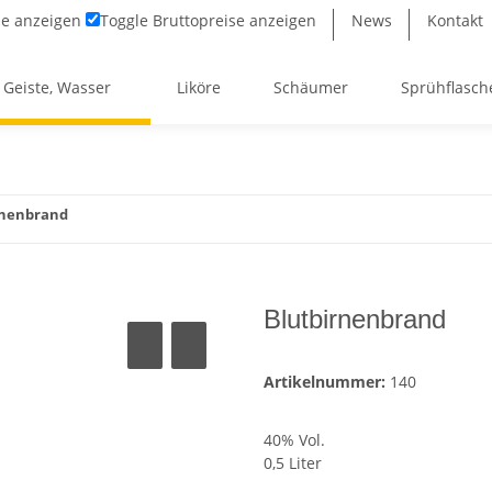
se anzeigen
Toggle
Bruttopreise anzeigen
News
Kontakt
 Geiste, Wasser
Liköre
Schäumer
Sprühflasch
rnenbrand
Blutbirnenbrand
Artikelnummer:
140
40% Vol.
0,5 Liter