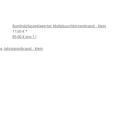
Rumholzfassgelagerter Mollebuschbirnenbrand - klein
17,00 €
*
85,00 € pro 1 l