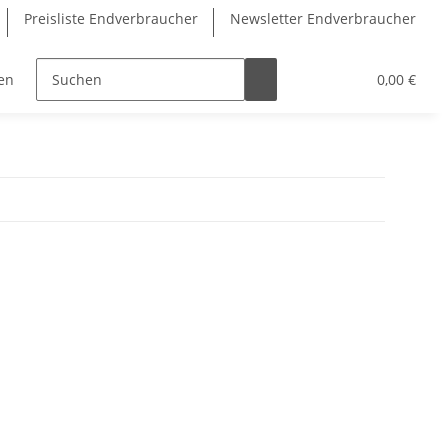
Preisliste Endverbraucher
Newsletter Endverbraucher
en
Öl, Sirup
Fruchtaufstriche
Zubehör
0,00 €