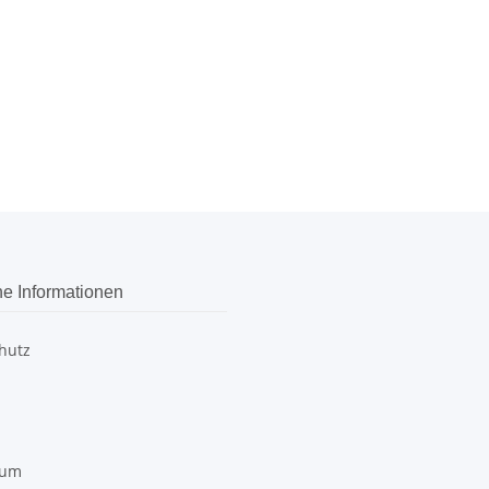
he Informationen
hutz
sum