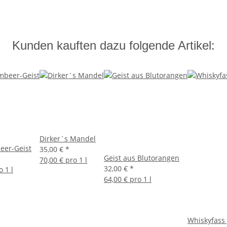
Kunden kauften dazu folgende Artikel:
Dirker´s Mandel
eer-Geist
35,00 €
*
Geist aus Blutorangen
70,00 € pro 1 l
32,00 €
*
o 1 l
64,00 € pro 1 l
Whiskyfass