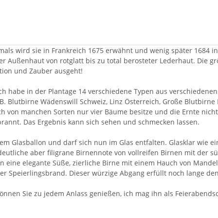
tmals wird sie in Frankreich 1675 erwähnt und wenig später 1684 i
 Außenhaut von rotglatt bis zu total berosteter Lederhaut. Die gr
ation und Zauber ausgeht!
h habe in der Plantage 14 verschiedene Typen aus verschiedenen
B. Blutbirne Wädenswill Schweiz, Linz Österreich, Große Blutbirn
h von manchen Sorten nur vier Bäume besitze und die Ernte nicht 
ebrannt. Das Ergebnis kann sich sehen und schmecken lassen.
n dem Glasballon und darf sich nun im Glas entfalten. Glasklar wie 
eutliche aber filigrane Birnennote von vollreifen Birnen mit der 
n eine elegante Süße, zierliche Birne mit einem Hauch von Mandel,
der Speierlingsbrand. Dieser würzige Abgang erfüllt noch lange d
önnen Sie zu jedem Anlass genießen, ich mag ihn als Feierabendsc