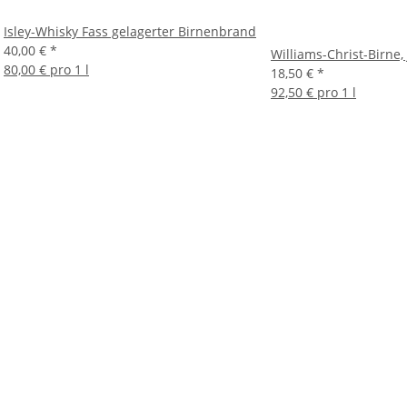
Isley-Whisky Fass gelagerter Birnenbrand
40,00 €
*
Williams-Christ-Birne,
80,00 € pro 1 l
18,50 €
*
92,50 € pro 1 l