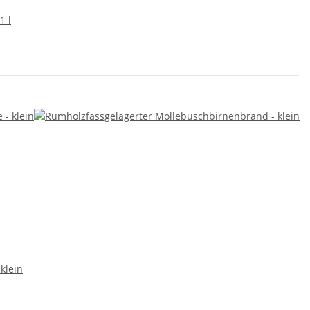
1 l
klein