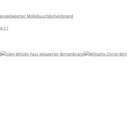
assgelagerter Mollebuschbirnenbrand
o 1 l