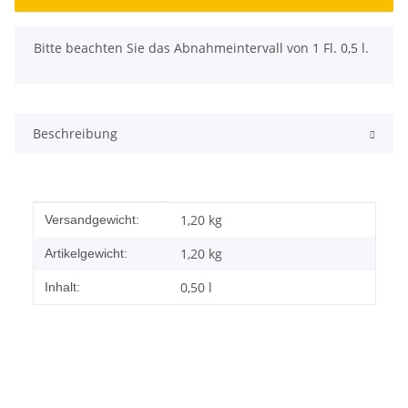
x
Bitte beachten Sie das Abnahmeintervall von 1 Fl. 0,5 l.
Beschreibung
Produkteigenschaft
Wert
1,20 kg
Versandgewicht:
1,20
kg
Artikelgewicht:
0,50 l
Inhalt: