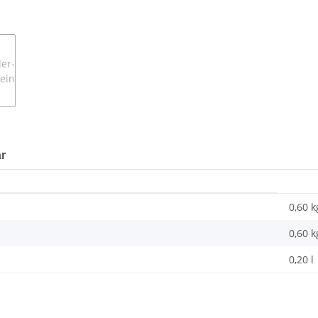
r
0,60 k
0,60
k
0,20 l