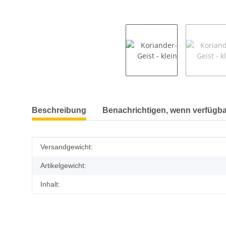
weitere Registerkarten anzeigen
Beschreibung
Benachrichtigen, wenn verfügba
Produkteigenschaft
Wert
Versandgewicht:
Artikelgewicht:
Inhalt: