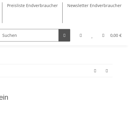
Preisliste Endverbraucher
Newsletter Endverbraucher
hen
Öl, Sirup
Fruchtaufstriche
Zubehör
0,00 €
ein