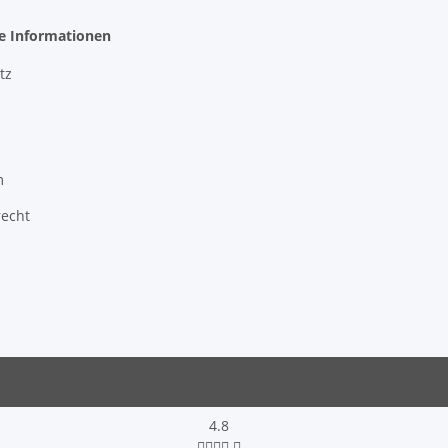
he Informationen
tz
m
recht
4.8