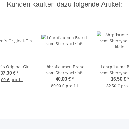
Kunden kauften dazu folgende Artikel:
r´s Original-Gin
Löhrpflaumen Brand
Löhrpflaume 
vom Sherryholzfaß
vom Sherryholz
37,00 €
*
klein
40,00 €
*
16,50 €
*
,00 € pro 1 l
80,00 € pro 1 l
82,50 € pro 