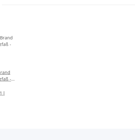
Brand
faß -
1 l