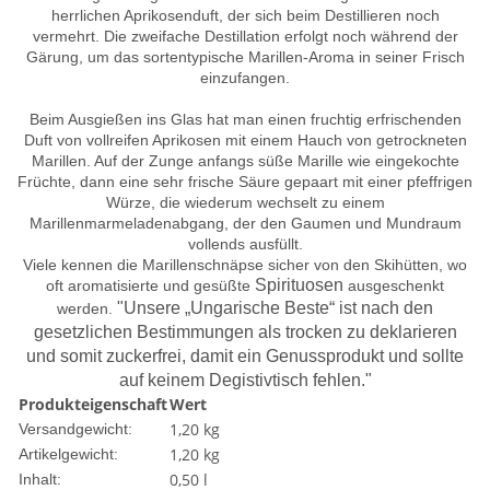
herrlichen Aprikosenduft, der sich beim Destillieren noch
vermehrt. Die zweifache Destillation erfolgt noch während der
Gärung, um das sortentypische Marillen-Aroma in seiner Frisch
einzufangen.
Beim Ausgießen ins Glas hat man einen fruchtig erfrischenden
Duft von vollreifen Aprikosen mit einem Hauch von getrockneten
Marillen. Auf der Zunge anfangs süße Marille wie eingekochte
Früchte, dann eine sehr frische Säure gepaart mit einer pfeffrigen
Würze, die wiederum wechselt zu einem
Marillenmarmeladenabgang, der den Gaumen und Mundraum
vollends ausfüllt.
Viele kennen die Marillenschnäpse sicher von den Skihütten, wo
Spirituosen
oft aromatisierte und gesüßte
ausgeschenkt
"Unsere „Ungarische Beste“ ist nach den
werden.
gesetzlichen Bestimmungen als trocken zu deklarieren
und somit zuckerfrei, damit ein Genussprodukt und sollte
auf keinem Degistivtisch fehlen."
Produkteigenschaft
Wert
1,20 kg
Versandgewicht:
1,20
kg
Artikelgewicht:
0,50 l
Inhalt: