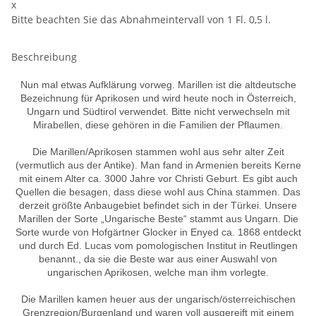
x
Bitte beachten Sie das Abnahmeintervall von 1 Fl. 0,5 l.
Beschreibung
Nun mal etwas Aufklärung vorweg. Marillen ist die altdeutsche
Bezeichnung für Aprikosen und wird heute noch in Österreich,
Ungarn und Südtirol verwendet. Bitte nicht verwechseln mit
Mirabellen, diese gehören in die Familien der Pflaumen.
Die Marillen/Aprikosen stammen wohl aus sehr alter Zeit
(vermutlich aus der Antike). Man fand in Armenien bereits Kerne
mit einem Alter ca. 3000 Jahre vor Christi Geburt. Es gibt auch
Quellen die besagen, dass diese wohl aus China stammen. Das
derzeit größte Anbaugebiet befindet sich in der Türkei. Unsere
Marillen der Sorte „Ungarische Beste“ stammt aus Ungarn. Die
Sorte wurde von Hofgärtner Glocker in Enyed ca. 1868 entdeckt
und durch Ed. Lucas vom pomologischen Institut in Reutlingen
benannt., da sie die Beste war aus einer Auswahl von
ungarischen Aprikosen, welche man ihm vorlegte.
Die Marillen kamen heuer aus der ungarisch/österreichischen
Grenzregion/Burgenland und waren voll ausgereift mit einem